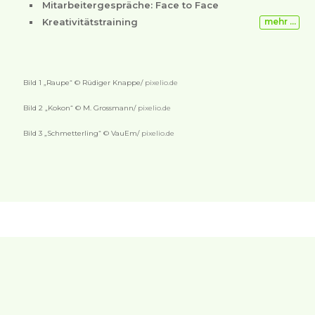
Mitarbeitergespräche: Face to Face
Kreativitätstraining
mehr …
Bild 1 „Raupe“ © Rüdiger Knappe/
pixelio.de
Bild 2 „Kokon“ © M. Grossmann/
pixelio.de
Bild 3 „Schmetterling“ © VauEm/
pixelio.de