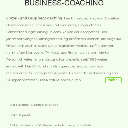
BUSINESS-COACHING
Einzel- und Gruppencoaching.
Das Einzelcoaching von Angelika
Hirschkorn ist ein intensives und fundiertes, zielgerichtetes
Selbsterfahrungstraining, in dem Sie von der Kompetenz und
jahrzehntelangenTrainingserfahrung profitieren können, die Angelika
Hirschkorn auch in ständiger erfolgreicher Weiterqualifikation von
namhaften Managern, TV-Moderator*innen u.a. renommierten
Persönlichkeiten anwendet und kontinuierlich seit 1985 weiter
entwickelt. Das AH-Upstairs Gruppencoaching ist ziel- und
teamorientiert und begleitet Projekte. Es dient der Verbesserung von
Gruppenprozessen und Produktionsabläufen.
mehr …
Bild 1 „Treppe“ © Kiripic/
pixelio.de
Bild 3 © privat
Bild 4 „Händekranz“ © Stephanie Hofschlaeger/
pixelio.de