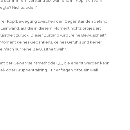
 sich in ihrem Verstand ab, während Ihr Kopf sich vom
egte? Nichts, oder?
d Ihrer Kopfbewegung zwischen den Gegenständen befand,
r Leinwand, auf die in diesem Moment nichts projeziert
usstheit zurück. Dieser Zustand wird „reine Bewusstheit“
em Moment keines Gedankens, keines Gefühls und keiner
einfach nur reine Bewusstheit wahr.
nt der Gewahrseinsmethode QE, die erlernt werden kann.
el- oder Gruppentraining. Für Anfragen bitte ein Mail