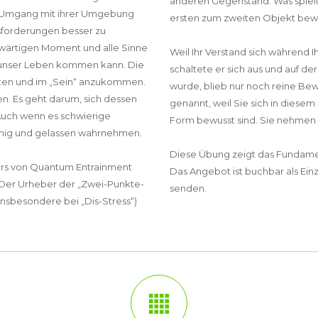
anderen Gegenstand. Was spielte
nen Umgang mit ihrer Umgebung
ersten zum zweiten Objekt bew
usforderungen besser zu
nwärtigen Moment und alle Sinne
Weil Ihr Verstand sich währen
in unser Leben kommen kann. Die
schaltete er sich aus und auf de
halten und im „Sein“ anzukommen.
wurde, blieb nur noch reine Bew
en. Es geht darum, sich dessen
genannt, weil Sie sich in dies
Auch wenn es schwierige
Form bewusst sind. Sie nehmen 
uhig und gelassen wahrnehmen.
Diese Übung zeigt das Fundame
kurs von Quantum Entrainment
Das Angebot ist buchbar als Einz
t. Der Urheber der „Zwei-Punkte-
senden.
nsbesondere bei „Dis-Stress“)