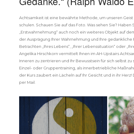
Gedanke.“ (Ralph Waldo 
Achtsamkeit ist eine bewährte Methode, um unseren Geist
schulen. Schauen Sie auf das Foto. Was sehen Sie? Haben S
„Erstwahrnehmung“ auch noch ein weiteres Objekt auf dem 
der Ausprägung Ihrer Wahrnehmung und Ihre gedankliche P
Betrachten „Ihres Lebens“, „Ihrer Lebenssituation“ oder „
Angelika Hirschkorn vermittelt Ihnen im AH-Upstairs Achtsam
Inneren zu zentrieren und Ihr Bewusstsein für sich selbst zu
Einzel- oder Gruppentraining, als innerbetriebliche Maß
der Kurs zaubert ein Lächeln auf Ihr Gesicht und in ihr Herz!
per Mail.