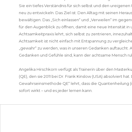
Sie ein tiefes Verständnis für sich selbst und den ureige
neu zu entwickeln. Das Ziel ist: Den Alltag mit seinen Hera
bewältigen. Das „Sich einlassen“ und „Verweilen“ im gege
für den Augenblick zu öffnen, damit eine neue Intensität 
Achtsamkeitpraxis lehrt, sich selbst zu zentrieren, innezu
Achtsamkeit ist nicht einfach mit Entspannung zu vergleich
„gewahr“ zu werden, was in unseren Gedanken auftaucht. 
Gedanken und Gefühle sind, kann der achtsame Mensch r
Angelika Hirschkorn verfügt als Trainerin über den Master
(QE), den sie 2011 bei Dr. Frank Kinslow (USA) absolviert ha
Gewahrseinsmethode QE“ lehrt, dass die Quantenheilung (i
sofort wirkt – und es jeder lernen kann.